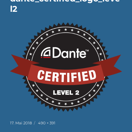
l2
Veröffentlicht
Originalgröße
17. Mai 2018
490 × 391
am